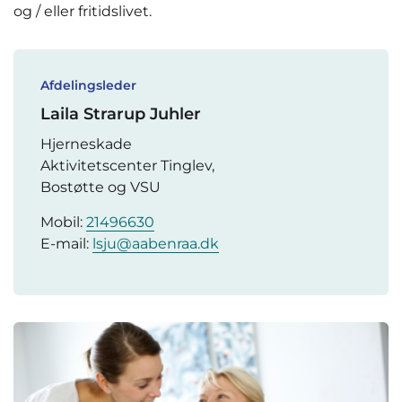
og / eller fritidslivet.
Afdelingsleder
Laila Strarup Juhler
Hjerneskade
Aktivitetscenter Tinglev,
Bostøtte og VSU
Mobil:
21496630
E-mail:
lsju@aabenraa.dk