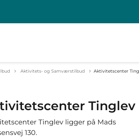
Tilbage til
ilbud
Aktivitets- og Samværstilbud
Aktivitetscenter Tin
tivitetscenter Tinglev
itetscenter Tinglev ligger på Mads
ensvej 130.