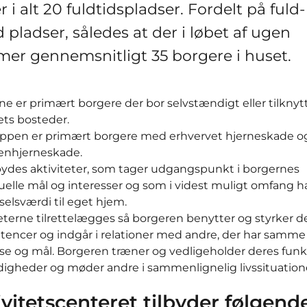
r i alt 20 fuldtidspladser. Fordelt på fuld
d pladser, således at der i løbet af ugen
er gennemsnitligt 35 borgere i huset.
e er primært borgere der bor selvstændigt eller tilknyt
ets bosteder.
ppen er primært borgere med erhvervet hjerneskade o
senhjerneskade.
lbydes aktiviteter, som tager udgangspunkt i borgernes
uelle mål og interesser og som i videst muligt omfang h
selsværdi til eget hjem.
eterne tilrettelægges så borgeren benytter og styrker d
encer og indgår i relationer med andre, der har samme
sse og mål. Borgeren træner og vedligeholder deres funk
digheder og møder andre i sammenlignelig livssituation
vitetscenteret tilbyder følgend