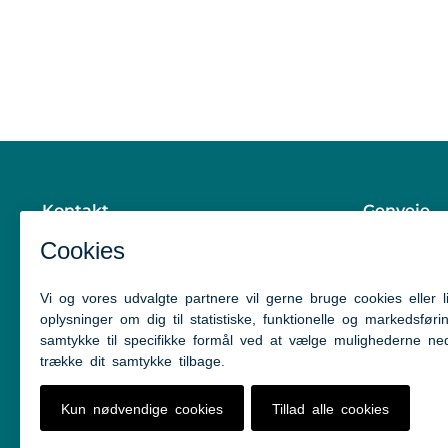
Kontakt
Genveje
Center for Hjerneskade &
Facebook 
Beskæftigelse
Facebook 
Mads Clausensvej 130
Facebook 
6360 Tinglev
LinkedIn
Tlf: 7376 8850 - 7376 8640
Tilgængel
Whistlebl