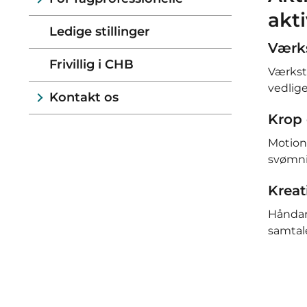
akti
Ledige stillinger
Værks
Frivillig i CHB
Værkste
vedlige
Kontakt os
Krop
Motion
svømni
Kreat
Håndar
samtal