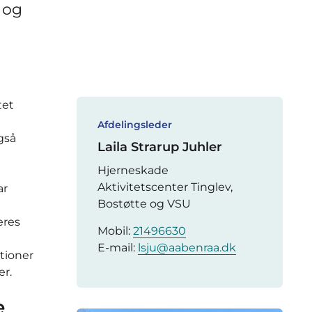
- og
tet
Afdelingsleder
gså
Laila Strarup Juhler
Hjerneskade
Aktivitetscenter Tinglev,
ar
Bostøtte og VSU
eres
Mobil:
21496630
E-mail:
lsju@aabenraa.dk
tioner
er.
e