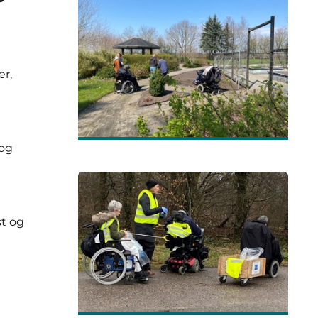
er,
 og
st og