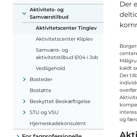
Der e
Aktivitets- og
delti
Samværstilbud
komm
Aktivitetscenter Tinglev
Aktivitetscenter Kliplev
Borgern
Samværs- og
center
aktivitetstilbud §104 i Job
Målgru
kaldt 
Vedligehold
Der ti
Bosteder
individ
overfør
Bostøtte
Aktivit
Beskyttet Beskæftigelse
kompet
intere
STU og VSU
og fær
Hjerneskadekonsulent
Akti
For fagprofessionelle