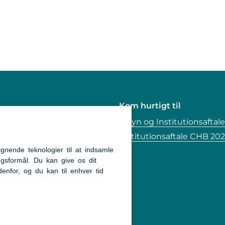
Kom hurtigt til
- Hjerneskade
Tilsyn og Institutionsaftale
- Beskæftigelse
Institutionsaftale CHB 20
- STU Næstmark
ighedserklæring
ower