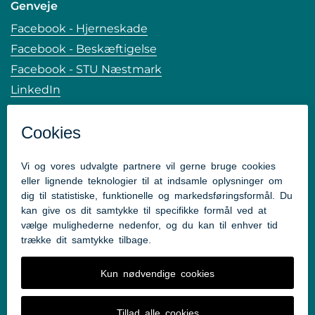
Genveje
Facebook - Hjerneskade
Facebook - Beskæftigelse
Facebook - STU Næstmark
LinkedIn
Tilgængelighedserklæring
Whistleblower
Kontakt
Center for Hjerneskade & Beskæftigelse
Mads Clausensvej 130
6360 Tinglev
Tlf: 7376 8850 - 7376 8640
Kom hurtigt til
Tilsyn og Institutionsaftaler